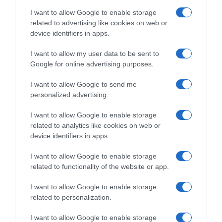
DJ Silvio Lopes traz o melhor do funk brasileiro
I want to allow Google to enable storage
às Vespas
related to advertising like cookies on web or
device identifiers in apps.
3 Jun 12:59
I want to allow my user data to be sent to
Google for online advertising purposes.
I want to allow Google to send me
personalized advertising.
I want to allow Google to enable storage
related to analytics like cookies on web or
device identifiers in apps.
I want to allow Google to enable storage
related to functionality of the website or app.
MUNDIAL2026
I want to allow Google to enable storage
CTT e Federação Portuguesa de Futebol unem-
related to personalization.
se em edição especial de selos
I want to allow Google to enable storage