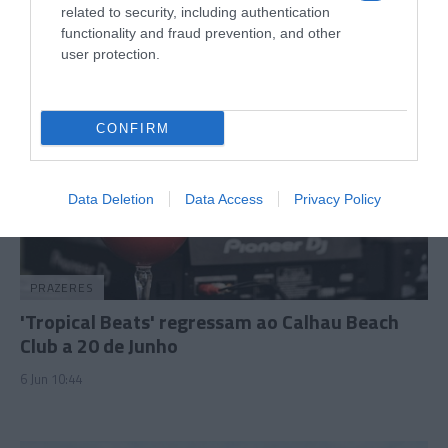
3 Jun 16:47
related to security, including authentication
functionality and fraud prevention, and other
user protection.
CONFIRM
Data Deletion
Data Access
Privacy Policy
PRAZERES
'Tropical Beats' regressam ao Calhau Beach
Club a 20 de Junho
6 Jun 10:44