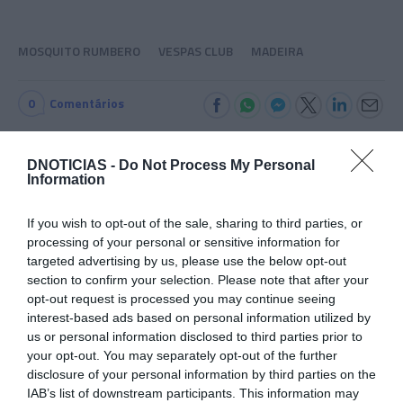
MOSQUITO RUMBERO
VESPAS CLUB
MADEIRA
0
Comentários
DNOTICIAS -
Do Not Process My Personal
Últimas
Information
If you wish to opt-out of the sale, sharing to third parties, or
CRISTIANO RONALDO
processing of your personal or sensitive information for
targeted advertising by us, please use the below opt-out
“Muda o corpo de todas as mulheres”
section to confirm your selection. Please note that after your
opt-out request is processed you may continue seeing
PRODUTOS E MARCAS
interest-based ads based on personal information utilized by
us or personal information disclosed to third parties prior to
Conheça a programação de fim-de-semana dos hotéis
your opt-out. You may separately opt-out of the further
da colecção Savoy Signature
disclosure of your personal information by third parties on the
IAB’s list of downstream participants. This information may