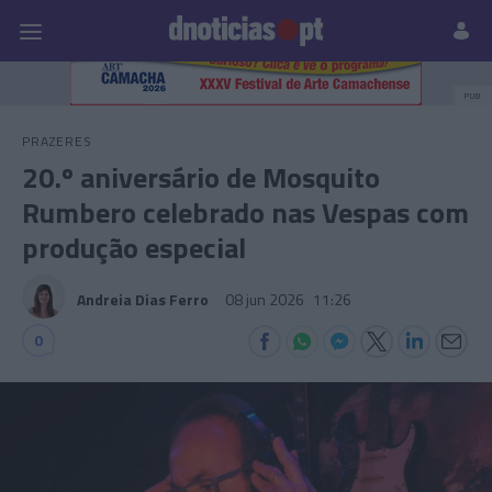
Pessoas
Prazeres
Paisagens
Palavras
P
PUB
PRAZERES
20.º aniversário de Mosquito
Rumbero celebrado nas Vespas com
produção especial
Andreia Dias Ferro
08 jun 2026
11:26
0