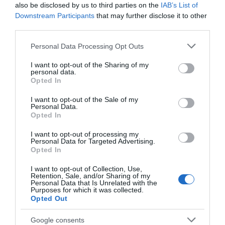
PRODUTOS E MARCAS
also be disclosed by us to third parties on the
IAB’s List of
DHRT celebra dois anos com evento que junta música,
Downstream Participants
that may further disclose it to other
moda e criatividade no Funchal
third parties.
Please note that this website/app uses one or more Google
Personal Data Processing Opt Outs
services and may gather and store information including but
not limited to your visit or usage behaviour. You may click to
I want to opt-out of the Sharing of my
personal data.
grant or deny consent to Google and its third-party tags to
Opted In
use your data for below specified purposes in below Google
consent section.
I want to opt-out of the Sale of my
Personal Data.
Opted In
I want to opt-out of processing my
Personal Data for Targeted Advertising.
Opted In
I want to opt-out of Collection, Use,
Retention, Sale, and/or Sharing of my
Personal Data that Is Unrelated with the
Purposes for which it was collected.
Opted Out
Google consents
PRAZERES