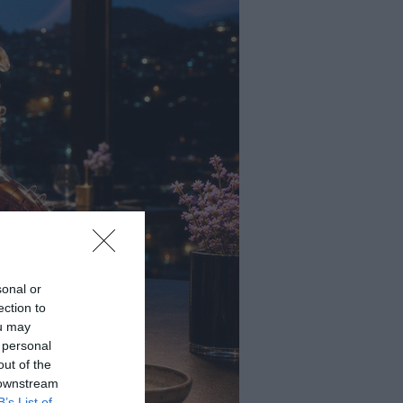
sonal or
ection to
ou may
 personal
out of the
 downstream
B’s List of