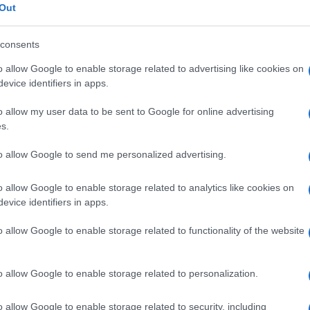
Out
experiência pretende conjugar a cozinha de
tação do produto, num formato de edição
consents
o allow Google to enable storage related to advertising like cookies on
evice identifiers in apps.
ambiente, estacionamento e serviço de apoio
o allow my user data to be sent to Google for online advertising
s.
to allow Google to send me personalized advertising.
MESA
o allow Google to enable storage related to analytics like cookies on
evice identifiers in apps.
o allow Google to enable storage related to functionality of the website
o allow Google to enable storage related to personalization.
o allow Google to enable storage related to security, including