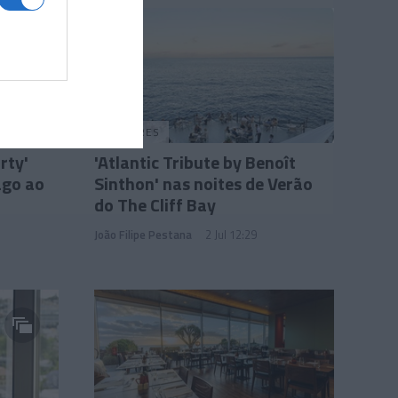
PRAZERES
rty'
'Atlantic Tribute by Benoît
ago ao
Sinthon' nas noites de Verão
do The Cliff Bay
João Filipe Pestana
2 Jul 12:29