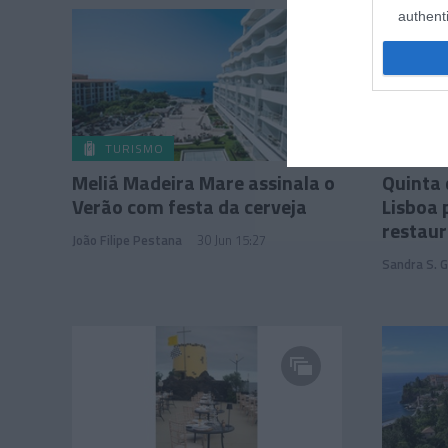
authenti
TURISMO
PRODUT
Meliá Madeira Mare assinala o
Quinta
Verão com festa da cerveja
Lisboa 
restau
João Filipe Pestana
30 Jun 15:27
Sandra S. 