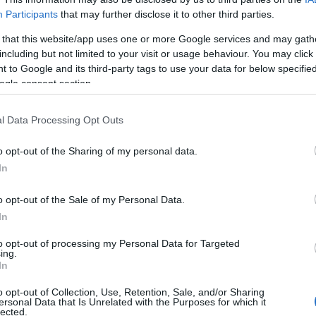
Participants
that may further disclose it to other third parties.
 that this website/app uses one or more Google services and may gath
luxo da Savoy Signature, vai assinalar a
including but not limited to your visit or usage behaviour. You may click 
Úl
Louis XIII à Madeira com um jantar
 to Google and its third-party tags to use your data for below specifi
ogle consent section.
lho, no restaurante Nikkei, no Funchal.
cia gastronómica limitada a 12 participantes,
l Data Processing Opt Outs
“Mud
 e harmonização de vinhos. O jantar terá
o opt-out of the Sharing of my personal data.
 drink previsto para as 20 horas.
PROD
In
Conh
sema
o opt-out of the Sale of my Personal Data.
Sign
In
to opt-out of processing my Personal Data for Targeted
PROD
ing.
DHRT
 associada à introdução do Louis XIII na
In
junt
artir de eaux-de-vie da região de Grande
Func
o opt-out of Collection, Use, Retention, Sale, and/or Sharing
ersonal Data that Is Unrelated with the Purposes for which it
iado à Maison Rémy Martin.
lected.