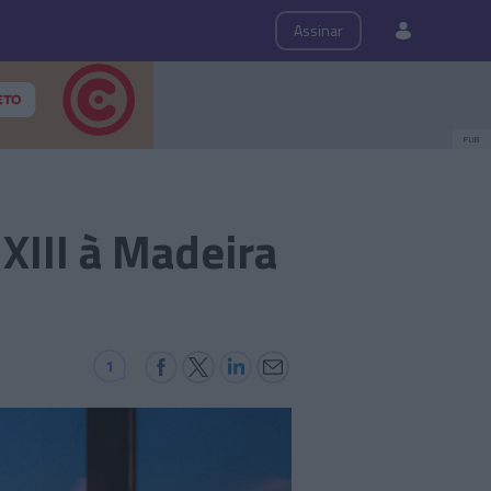
ps
Roteiro
Assinar
PUB
XIII à Madeira
1