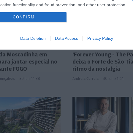
cation functionality and fraud prevention, and other user protection.
CONFIRM
Data Deletion
Data Access
Privacy Policy
OS E MARCAS
PESSOAS
 da Moscadinha em
'Forever Young - The Pa
para jantar especial no
deixa o Forte de São Ti
rante FOGO
ritmo da nostalgia
Gonçalves
30 Jun 11:38
Andreia Correia
30 Jun 21:54