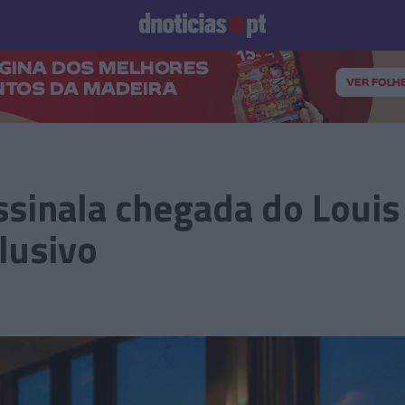
Prazeres
Paisagens
Palavras
Produto e Marcas
To
sinala chegada do Louis 
lusivo