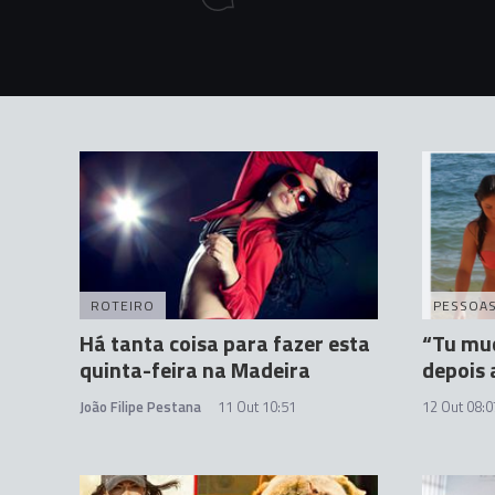
Com
men
ts
ROTEIRO
PESSOA
Há tanta coisa para fazer esta
“Tu mud
quinta-feira na Madeira
depois 
João Filipe Pestana
11 Out 10:51
12 Out 08:0