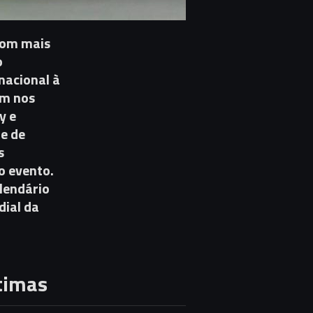
com mais
o
nacional à
em nos
y e
te de
s
o evento.
alendário
dial da
timas