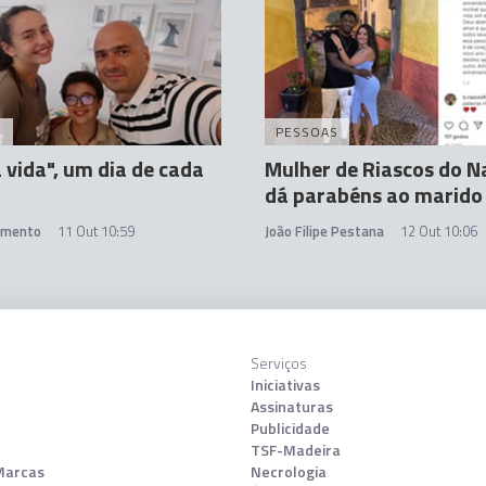
S
PESSOAS
a vida", um dia de cada
Mulher de Riascos do N
dá parabéns ao marido
amento
11 Out 10:59
João Filipe Pestana
12 Out 10:06
Serviços
Iniciativas
Assinaturas
Publicidade
TSF-Madeira
Marcas
Necrologia