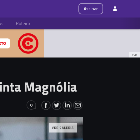
Assinar
ps
Roteiro
PUB
uinta Magnólia
0
Comments
VER GALERIA