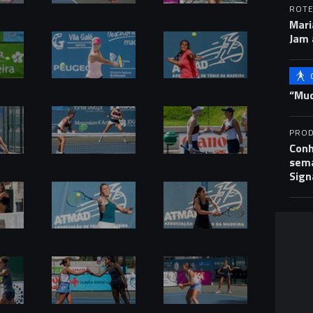
ROTE
Mari
Jam 
“Mud
PROD
Conh
sema
Sign