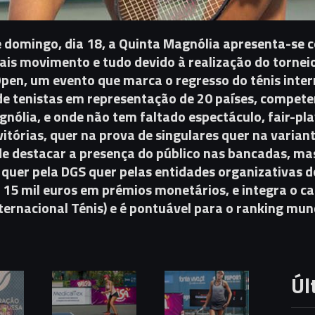
e domingo, dia 18, a Quinta Magnólia apresenta-se 
mais movimento e tudo devido à realização do tornei
Open, um evento que marca o regresso do ténis inter
 de tenistas em representação de 20 países, compet
gnólia, e onde não tem faltado espectáculo, fair-pla
itórias, quer na prova de singulares quer na varian
 de destacar a presença do público nas bancadas, ma
quer pela DGS quer pelas entidades organizativas d
ui 15 mil euros em prémios monetários, e integra o c
ternacional Ténis) e é pontuável para o ranking mun
Úl