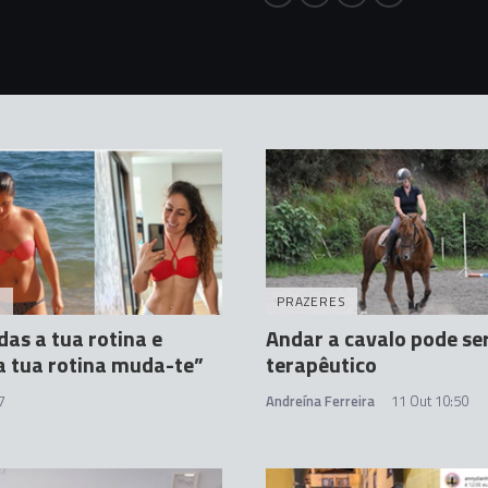
S
PRAZERES
as a tua rotina e
Andar a cavalo pode se
a tua rotina muda-te”
terapêutico
7
Andreína Ferreira
11 Out 10:50