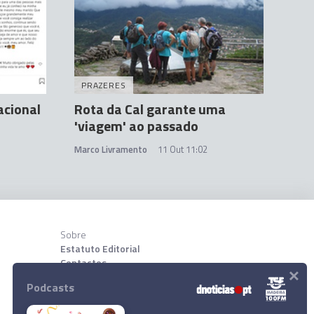
PRAZERES
acional
Rota da Cal garante uma
'viagem' ao passado
Marco Livramento
11 Out 11:02
Sobre
Estatuto Editorial
Contactos
×
Sobre nõs
Podcasts
Download App