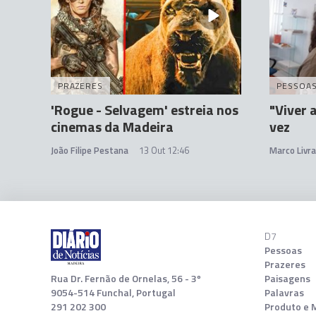
PRAZERES
PESSOA
'Rogue - Selvagem' estreia nos
"Viver 
cinemas da Madeira
vez
João Filipe Pestana
13 Out 12:46
Marco Livr
D7
Pessoas
Prazeres
Rua Dr. Fernão de Ornelas, 56 - 3º
Paisagens
9054-514 Funchal, Portugal
Palavras
291 202 300
Produto e 